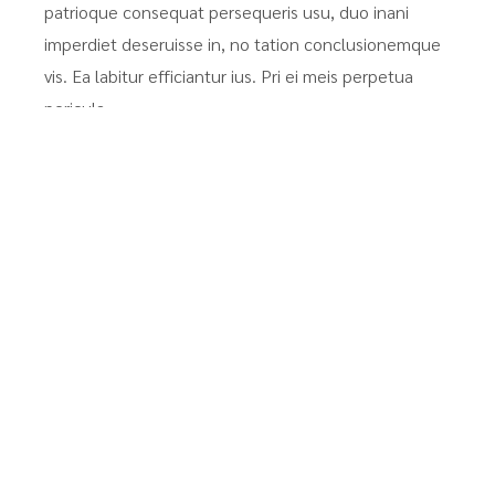
patrioque consequat persequeris usu, duo inani
imperdiet deseruisse in, no tation conclusionemque
vis. Ea labitur efficiantur ius. Pri ei meis perpetua
pericula.
Availability
AUGUST 2026
Su
Mo
Tu
We
Th
Fr
Sa
1
2
3
4
5
6
7
8
9
10
11
12
13
14
15