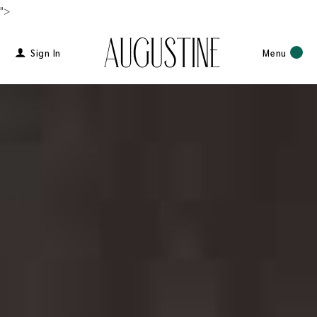
">
Sign In
Menu